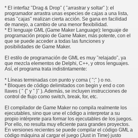
* El interfaz "Drag & Drop" ( "arrastrar y soltar" ): el
programador arrastra unas especies de cajas a una lista,
esas "cajas" realizan cierta acción. Se gana en facilidad
de manejo, a cambio de una menor flexibilidad.
* El lenguaje GML (Game Maker Language): lenguaje de
programación propio de Game Maker, más potente, con el
que se puede acceder a todas las funciones y
posibilidades de Game Maker.
El estilo de programación de GML es muy "relajado", ya
que mezcla elementos de Delphi, C++, y otros lenguajes.
Así, el programa trata indistintamente:
* Líneas terminadas con punto y coma ( ";" ) o no.
* Bloques de código delimitados con begin y end o con
llaves ( " {" y " }" ). Además, se incluyen instrucciones de
control de flujo como switch, break, for, etc.
El compilador de Game Maker no compila realmente los
ejecutables, sino que une el código a interpretar a su
propio intérprete para formar los ejecutables de los juegos.
Por ello, no resulta muy eficiente para grandes proyectos.
En versiones recientes se puede compilar el código GML a
código máquina al cargar el juego (Just in Time) justo