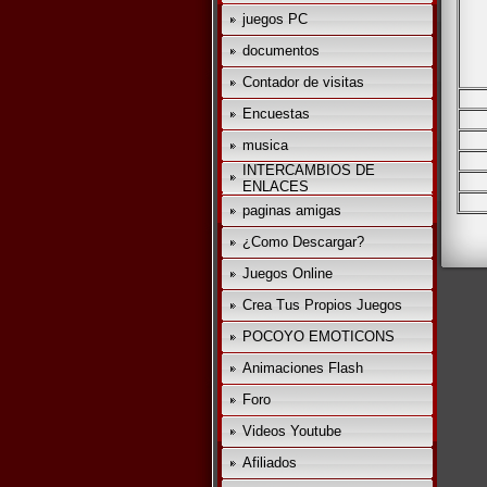
juegos PC
documentos
Contador de visitas
Encuestas
musica
INTERCAMBIOS DE
ENLACES
paginas amigas
¿Como Descargar?
Juegos Online
Crea Tus Propios Juegos
POCOYO EMOTICONS
Animaciones Flash
Foro
Videos Youtube
Afiliados