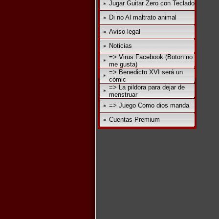
Jugar Guitar Zero con Teclado
Di no Al maltrato animal
Aviso legal
Noticias
=> Virus Facebook (Boton no
me gusta)
=> Benedicto XVI será un
cómic
=> La pildora para dejar de
menstruar
=> Juego Como dios manda
Cuentas Premium