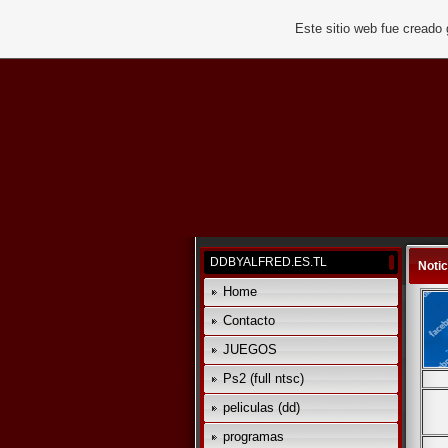
Este sitio web fue creado
DDBYALFRED.ES.TL
Notic
Home
Contacto
JUEGOS
Ps2 (full ntsc)
peliculas (dd)
programas