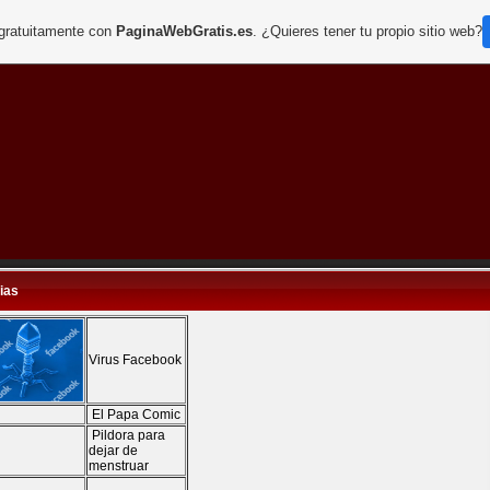
 gratuitamente con
PaginaWebGratis.es
. ¿Quieres tener tu propio sitio web?
ias
Virus Facebook
El Papa Comic
Pildora para
dejar de
menstruar