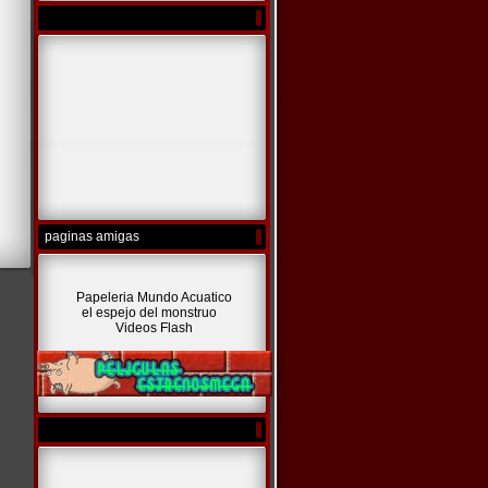
paginas amigas
Papeleria Mundo Acuatico
el espejo del monstruo
Videos Flash