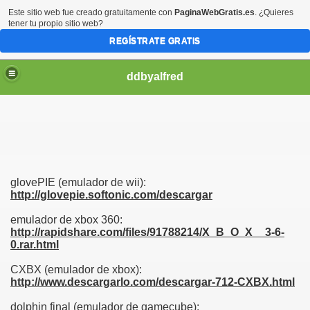
Este sitio web fue creado gratuitamente con
PaginaWebGratis.es
. ¿Quieres
tener tu propio sitio web?
REGÍSTRATE GRATIS
ddbyalfred
glovePIE (emulador de wii):
http://glovepie.softonic.com/descargar
emulador de xbox 360:
http://rapidshare.com/files/91788214/X_B_O_X__3-6-
0.rar.html
CXBX (emulador de xbox):
http://www.descargarlo.com/descargar-712-CXBX.html
dolphin final (emulador de gamecube):